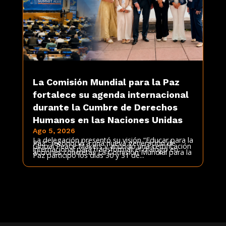
La Comisión Mundial para la Paz
fortalece su agenda internacional
durante la Cumbre de Derechos
Humanos en las Naciones Unidas
Ago 5, 2026
La delegación presentó su visión “Educar para la
Paz”, reconoció a una nueva generación de
Global Peace Makers y anunció una certificación
internacional para transformar el diálogo en
acciones concretas La Comisión Mundial para la
Paz participó los días 30 y 31 de...