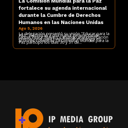
La Comisión Mundial para la Paz
fortalece su agenda internacional
durante la Cumbre de Derechos
Humanos en las Naciones Unidas
Ago 5, 2026
La delegación presentó su visión “Educar para la
Paz”, reconoció a una nueva generación de
Global Peace Makers y anunció una certificación
internacional para transformar el diálogo en
acciones concretas La Comisión Mundial para la
Paz participó los días 30 y 31 de...