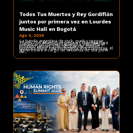
Todos Tus Muertos y Rey Gordiflón
juntos por primera vez en Lourdes
Music Hall en Bogotá
Ago 5, 2026
La banda argentina de rock, punk y reggae
Todos Tus Muertos regresa a Colombia para
presentar un concierto enérgico y visceral el
próximo viernes 2 de octubre de 2026 en
Lourdes Music Hall en Bogotá. Por Colombia, el
show estará a cargo de la banda de ska punk
de...