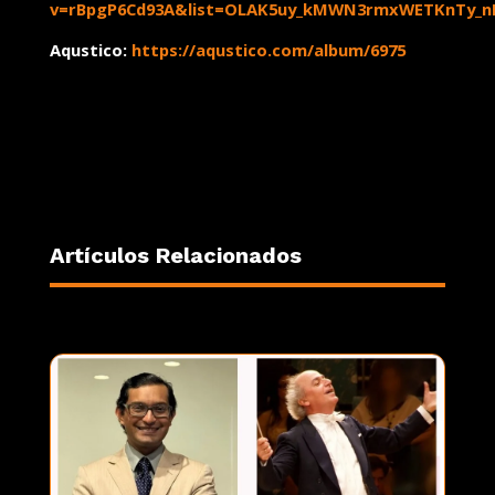
v=rBpgP6Cd93A&list=OLAK5uy_kMWN3rmxWETKnTy_n
Aqustico:
https://aqustico.com/album/6975
Artículos Relacionados