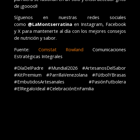
de ¡gooool!
Síguenos en nuestras redes sociales
como
@LaMontserratina
en Instagram, Facebook
y X para mantenerte al día con los mejores consejos
de nutrición y sabor.
Fuente:
Comstat Rowland
Comunicaciones
Estratégicas Integrales
#DíaDelPadre #Mundial2026 #ArtesanosDelSabor
#KitPremium #ParrillaVenezolana #FútbolYBrasas
#EmbutidosArtesanales #PasiónFutbolera
#ElRegaloIdeal #CelebraciónEnFamilia