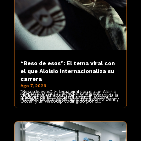
“Beso de esos”: El tema viral con
el que Aloisio internacionaliza su
carrera
Ago 7, 2026
“Beso de esos”: El tema viral con el que Aloisio
internacionaliza su carrera El cantautor
venezolano estrena un sencillo que consolida la
madurez de su propuesta artística, y con el
respaldo de figuras de la industria como Danny
Ocean y un videoclip codirigido por el...