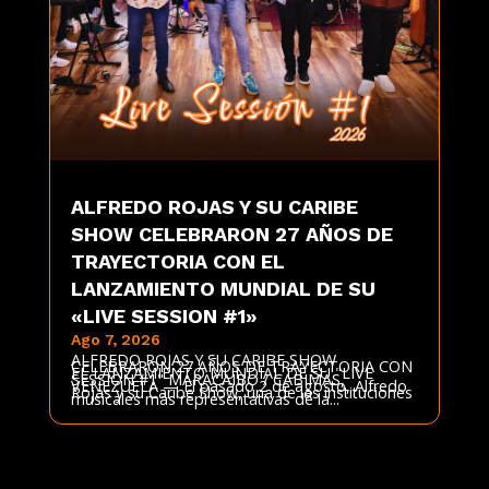
ALFREDO ROJAS Y SU CARIBE
SHOW CELEBRARON 27 AÑOS DE
TRAYECTORIA CON EL
LANZAMIENTO MUNDIAL DE SU
«LIVE SESSION #1»
Ago 7, 2026
ALFREDO ROJAS Y SU CARIBE SHOW
CELEBRARON 27 AÑOS DE TRAYECTORIA CON
EL LANZAMIENTO MUNDIAL DE SU "LIVE
SESSION #1" MARACAIBO / CABIMAS,
VENEZUELA — El pasado 2 de agosto, Alfredo
Rojas y su Caribe Show, una de las instituciones
musicales más representativas de la...