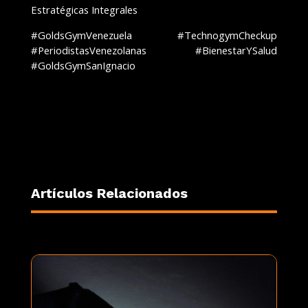
Estratégicas Integrales
#GoldsGymVenezuela #TechnogymCheckup
#PeriodistasVenezolanas #BienestarYSalud
#GoldsGymSanIgnacio
Artículos Relacionados