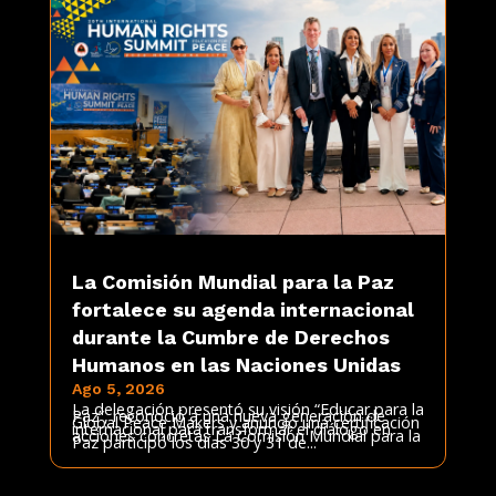
La Comisión Mundial para la Paz
fortalece su agenda internacional
durante la Cumbre de Derechos
Humanos en las Naciones Unidas
Ago 5, 2026
La delegación presentó su visión “Educar para la
Paz”, reconoció a una nueva generación de
Global Peace Makers y anunció una certificación
internacional para transformar el diálogo en
acciones concretas La Comisión Mundial para la
Paz participó los días 30 y 31 de...