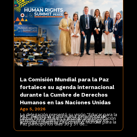
La Comisión Mundial para la Paz
fortalece su agenda internacional
durante la Cumbre de Derechos
Humanos en las Naciones Unidas
Ago 5, 2026
La delegación presentó su visión “Educar para la
Paz”, reconoció a una nueva generación de
Global Peace Makers y anunció una certificación
internacional para transformar el diálogo en
acciones concretas La Comisión Mundial para la
Paz participó los días 30 y 31 de...