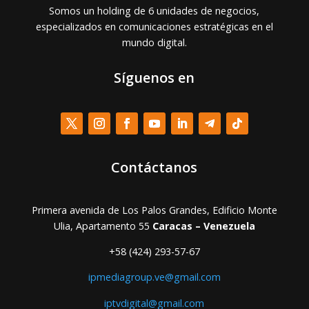
Somos un holding de 6 unidades de negocios,
especializados en comunicaciones estratégicas en el
mundo digital.
Síguenos en
Contáctanos
Primera avenida de Los Palos Grandes, Edificio Monte
Ulia, Apartamento 55
Caracas – Venezuela
+58 (424) 293-57-67
ipmediagroup.ve@gmail.com
iptvdigital@gmail.com