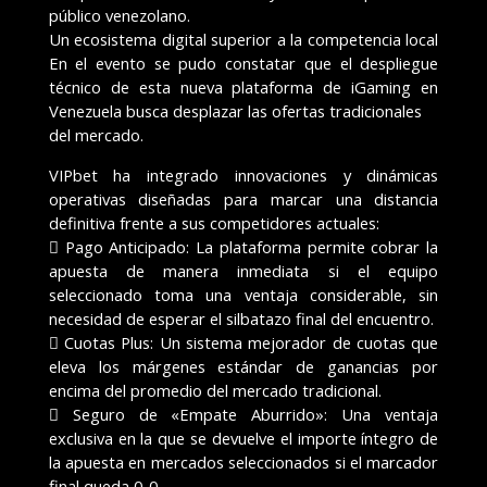
público venezolano.
Un ecosistema digital superior a la competencia local
En el evento se pudo constatar que el despliegue
técnico de esta nueva plataforma de iGaming en
Venezuela busca desplazar las ofertas tradicionales
del mercado.
VIPbet ha integrado innovaciones y dinámicas
operativas diseñadas para marcar una distancia
definitiva frente a sus competidores actuales:
 Pago Anticipado: La plataforma permite cobrar la
apuesta de manera inmediata si el equipo
seleccionado toma una ventaja considerable, sin
necesidad de esperar el silbatazo final del encuentro.
 Cuotas Plus: Un sistema mejorador de cuotas que
eleva los márgenes estándar de ganancias por
encima del promedio del mercado tradicional.
 Seguro de «Empate Aburrido»: Una ventaja
exclusiva en la que se devuelve el importe íntegro de
la apuesta en mercados seleccionados si el marcador
final queda 0-0.