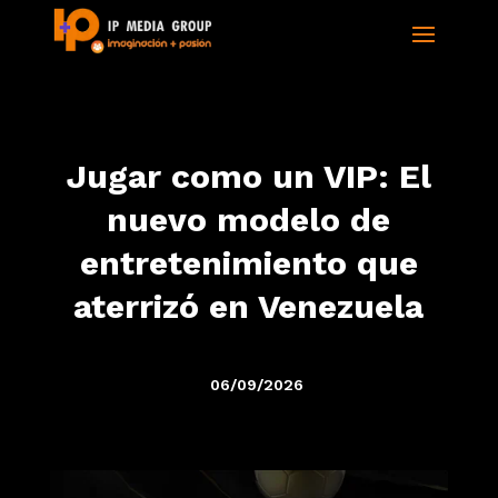
Jugar como un VIP: El
nuevo modelo de
entretenimiento que
aterrizó en Venezuela
06/09/2026