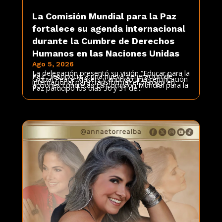
La Comisión Mundial para la Paz
fortalece su agenda internacional
durante la Cumbre de Derechos
Humanos en las Naciones Unidas
Ago 5, 2026
La delegación presentó su visión “Educar para la
Paz”, reconoció a una nueva generación de
Global Peace Makers y anunció una certificación
internacional para transformar el diálogo en
acciones concretas La Comisión Mundial para la
Paz participó los días 30 y 31 de...