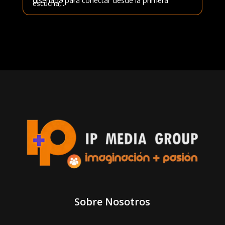
diseñada para conectar desde la primera
escucha,...
Sobre Nosotros