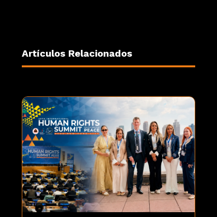
Artículos Relacionados