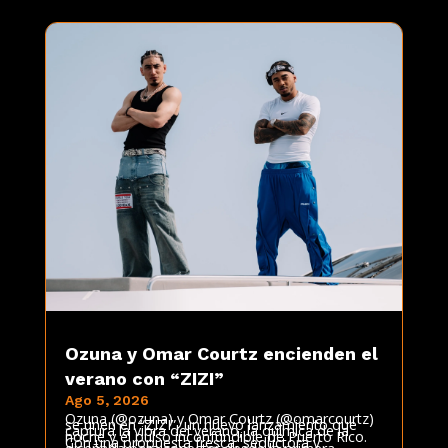
Ozuna y Omar Courtz encienden el
verano con “ZIZI”
Ago 5, 2026
Ozuna (@ozuna) y Omar Courtz (@omarcourtz)
se unen en “ZIZI”, un nuevo lanzamiento que
captura la vibra del verano, la química de la
noche y el pulso inconfundible de Puerto Rico.
Con una propuesta fresca, seductora y