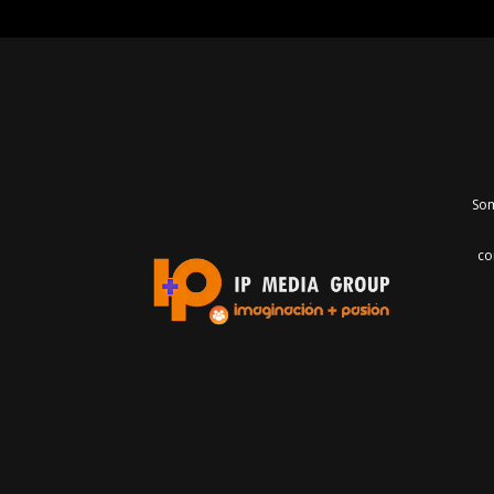
Som
co