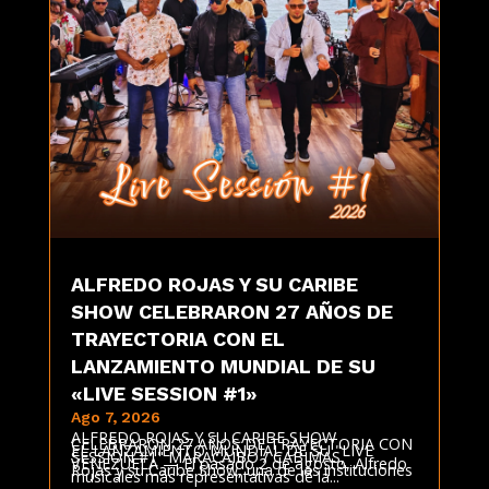
ALFREDO ROJAS Y SU CARIBE
SHOW CELEBRARON 27 AÑOS DE
TRAYECTORIA CON EL
LANZAMIENTO MUNDIAL DE SU
«LIVE SESSION #1»
Ago 7, 2026
ALFREDO ROJAS Y SU CARIBE SHOW
CELEBRARON 27 AÑOS DE TRAYECTORIA CON
EL LANZAMIENTO MUNDIAL DE SU "LIVE
SESSION #1" MARACAIBO / CABIMAS,
VENEZUELA — El pasado 2 de agosto, Alfredo
Rojas y su Caribe Show, una de las instituciones
musicales más representativas de la...