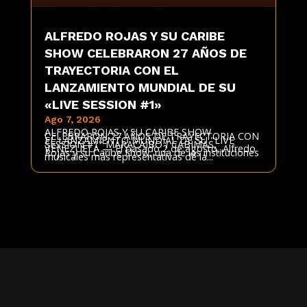
ALFREDO ROJAS Y SU CARIBE
SHOW CELEBRARON 27 AÑOS DE
TRAYECTORIA CON EL
LANZAMIENTO MUNDIAL DE SU
«LIVE SESSION #1»
Ago 7, 2026
ALFREDO ROJAS Y SU CARIBE SHOW
CELEBRARON 27 AÑOS DE TRAYECTORIA CON
EL LANZAMIENTO MUNDIAL DE SU "LIVE
SESSION #1" MARACAIBO / CABIMAS,
VENEZUELA — El pasado 2 de agosto, Alfredo
Rojas y su Caribe Show, una de las instituciones
musicales más representativas de la...