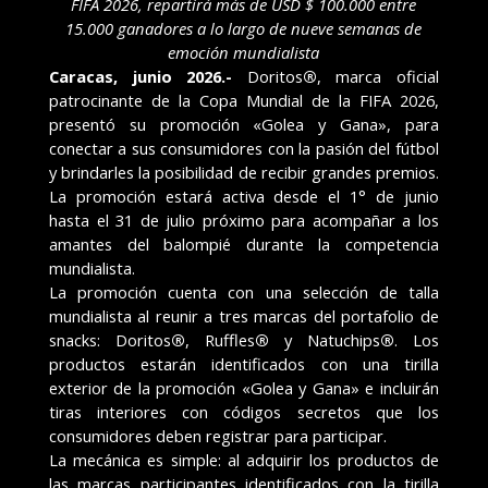
FIFA 2026, repartirá más de USD $ 100.000 entre
15.000 ganadores a lo largo de nueve semanas de
emoción mundialista
Caracas, junio 2026.-
Doritos
®
, marca oficial
patrocinante de la Copa Mundial de la FIFA 2026,
presentó su promoción «Golea y Gana», para
conectar a sus consumidores con la pasión del fútbol
y brindarles la posibilidad de recibir grandes premios.
La promoción estará activa desde el 1° de junio
hasta el 31 de julio próximo para acompañar a los
amantes del balompié durante la competencia
mundialista.
La promoción cuenta con una selección de talla
mundialista al reunir a tres marcas del portafolio de
snacks: Doritos
®
, Ruffles
®
y Natuchips
®
. Los
productos estarán identificados con una tirilla
exterior de la promoción «Golea y Gana» e incluirán
tiras interiores con códigos secretos que los
consumidores deben registrar para participar.
La mecánica es simple: al adquirir los productos de
las marcas participantes identificados con la tirilla