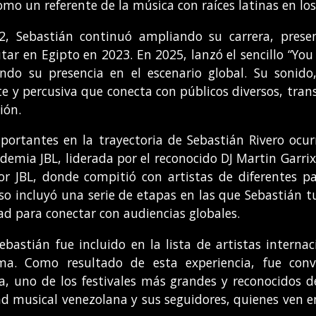
o un referente de la música con raíces latinas en los 
 Sebastián continuó ampliando su carrera, present
ar en Egipto en 2023. En 2025, lanzó el sencillo “Yo
idando su presencia en el escenario global. Su sonid
te y percusiva que conecta con públicos diversos, trans
ión.
portantes en la trayectoria de Sebastián Rivero ocur
ademia JBL, liderada por el reconocido DJ Martin Garri
r JBL, donde compitió con artistas de diferentes pa
so incluyó una serie de etapas en las que Sebastián 
idad para conectar con audiencias globales.
ebastián fue incluido en la lista de artistas intern
ma. Como resultado de esta experiencia, fue con
 uno de los festivales más grandes y reconocidos de
d musical venezolana y sus seguidores, quienes ven e