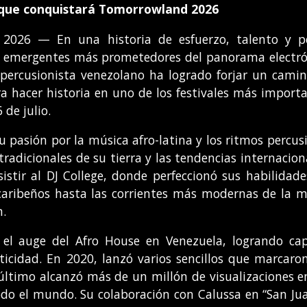
o que conquistará Tomorrowland 2026
 2026 — En una historia de esfuerzo, talento y pe
s emergentes más prometedores del panorama electrón
 percusionista venezolano ha logrado forjar un cami
ara hacer historia en uno de los festivales más impo
 de julio.
 pasión por la música afro-latina y los ritmos percus
tradicionales de su tierra y las tendencias internacion
sistir al DJ College, donde perfeccionó sus habilidades
caribeños hasta las corrientes más modernas de la mú
n.
 el auge del Afro House en Venezuela, logrando capt
ticidad. En 2020, lanzó varios sencillos que marcaron
e último alcanzó más de un millón de visualizaciones
odo el mundo. Su colaboración con Calussa en “San Jua