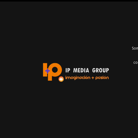
Som
co