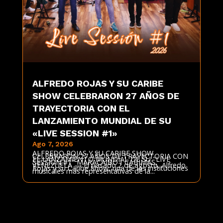
ALFREDO ROJAS Y SU CARIBE
SHOW CELEBRARON 27 AÑOS DE
TRAYECTORIA CON EL
LANZAMIENTO MUNDIAL DE SU
«LIVE SESSION #1»
Ago 7, 2026
ALFREDO ROJAS Y SU CARIBE SHOW
CELEBRARON 27 AÑOS DE TRAYECTORIA CON
EL LANZAMIENTO MUNDIAL DE SU "LIVE
SESSION #1" MARACAIBO / CABIMAS,
VENEZUELA — El pasado 2 de agosto, Alfredo
Rojas y su Caribe Show, una de las instituciones
musicales más representativas de la...