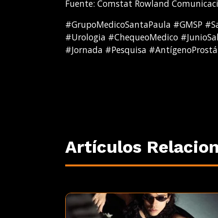
Fuente: Comstat Rowland Comunicacio
#GrupoMedicoSantaPaula #GMSP #Sa
#Urologia #ChequeoMedico #JunioSa
#Jornada #Pesquisa #AntígenoProstá
Artículos Relacio