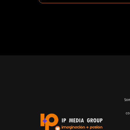
Som
co