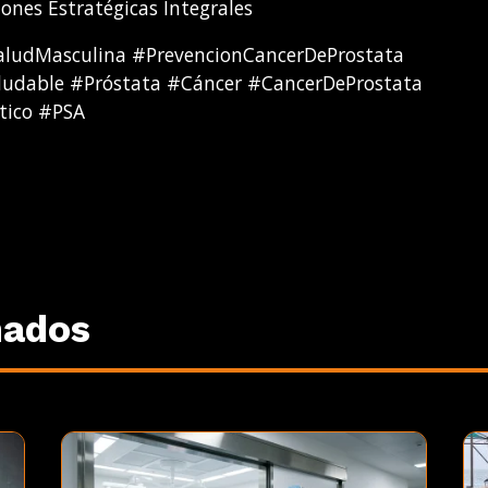
nes Estratégicas Integrales
ludMasculina #PrevencionCancerDeProstata
ludable #Próstata #Cáncer #CancerDeProstata
tico #PSA
nados