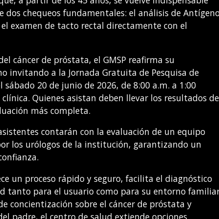
ue, a partir de los 45 años, se vuelve indispensable
te dos chequeos fundamentales: el análisis de Antígen
y el examen de tacto rectal directamente con el
del cáncer de próstata, el GMSP reafirma su
o invitando a la Jornada Gratuita de Pesquisa de
el sábado 20 de junio de 2026, de 8:00 a.m. a 1:00
 clínica. Quienes asistan deben llevar los resultados d
luación más completa.
 asistentes contarán con la evaluación de un equipo
r los urólogos de la institución, garantizando un
confianza.
e un proceso rápido y seguro, facilita el diagnóstico
 tanto para el usuario como para su entorno familiar
concientización sobre el cáncer de próstata y
el padre, el centro de salud extiende opciones