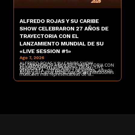
ALFREDO ROJAS Y SU CARIBE
SHOW CELEBRARON 27 AÑOS DE
TRAYECTORIA CON EL
LANZAMIENTO MUNDIAL DE SU
«LIVE SESSION #1»
Ago 7, 2026
ALFREDO ROJAS Y SU CARIBE SHOW
CELEBRARON 27 AÑOS DE TRAYECTORIA CON
EL LANZAMIENTO MUNDIAL DE SU "LIVE
SESSION #1" MARACAIBO / CABIMAS,
VENEZUELA — El pasado 2 de agosto, Alfredo
Rojas y su Caribe Show, una de las instituciones
musicales más representativas de la...