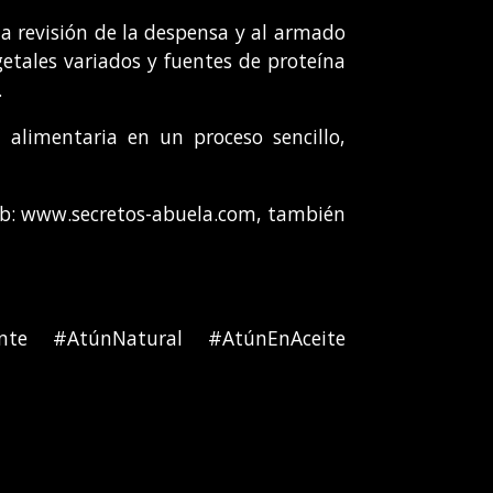
la revisión de la despensa y al armado
etales variados y fuentes de proteína
.
 alimentaria en un proceso sencillo,
 web: www.secretos-abuela.com, también
iente #AtúnNatural #AtúnEnAceite