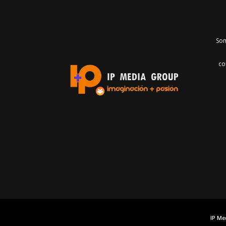
Som
co
IP Me