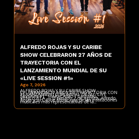
ALFREDO ROJAS Y SU CARIBE
SHOW CELEBRARON 27 AÑOS DE
TRAYECTORIA CON EL
LANZAMIENTO MUNDIAL DE SU
«LIVE SESSION #1»
Ago 7, 2026
ALFREDO ROJAS Y SU CARIBE SHOW
CELEBRARON 27 AÑOS DE TRAYECTORIA CON
EL LANZAMIENTO MUNDIAL DE SU "LIVE
SESSION #1" MARACAIBO / CABIMAS,
VENEZUELA — El pasado 2 de agosto, Alfredo
Rojas y su Caribe Show, una de las instituciones
musicales más representativas de la...