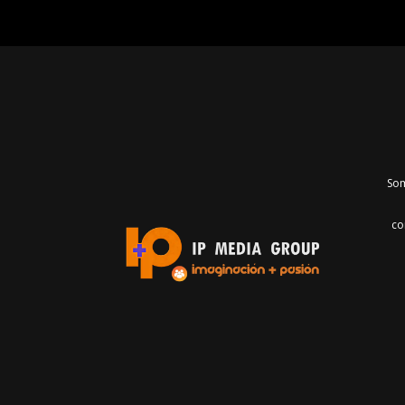
Som
co