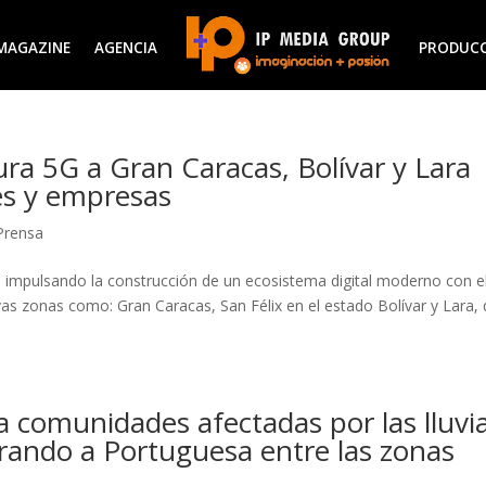
MAGAZINE
AGENCIA
PRODUC
ura 5G a Gran Caracas, Bolívar y Lara
es y empresas
Prensa
, impulsando la construcción de un ecosistema digital moderno con e
as zonas como: Gran Caracas, San Félix en el estado Bolívar y Lara,
a comunidades afectadas por las lluvi
porando a Portuguesa entre las zonas