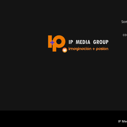
Som
co
IP Me