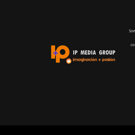
Som
co