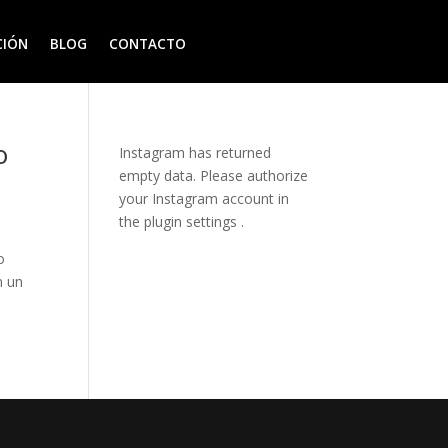
CIÓN
BLOG
CONTACTO
o
Instagram has returned
empty data. Please authorize
your Instagram account in
the
plugin settings
.
o
n un