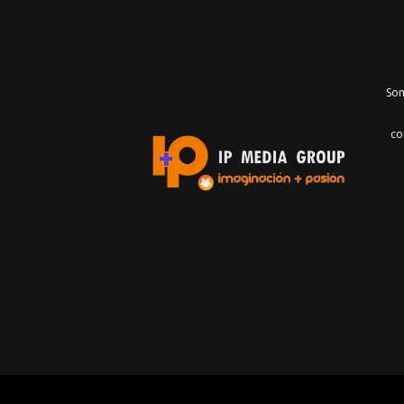
Som
co