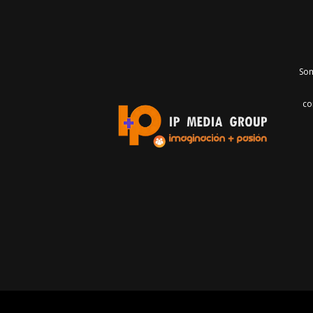
Som
co