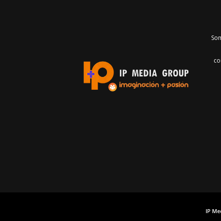
Som
co
IP Me