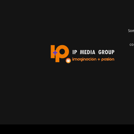
Som
co