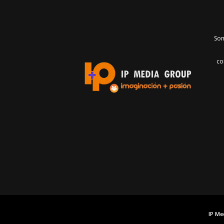
Som
co
IP Me