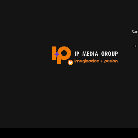
Som
co