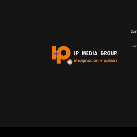
Som
co