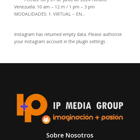
Venezuela: 10 am – 12 m / 1 pm – 3 pm
MODALIDADES: 1. VIRTUAL – EN...
Instagram has returned empty data. Please authorize
your Instagram account in the
plugin settings
.
Sobre Nosotros