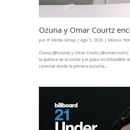
Ozuna y Omar Courtz enci
por
IP Media Group
|
Ago 5, 2026
|
Música
,
Not
Ozuna (@ozuna) y Omar Courtz (@omarcourtz) se 
la química de la noche y el pulso inconfundible
conectar desde la primera escucha,...