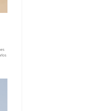
nes
rlos