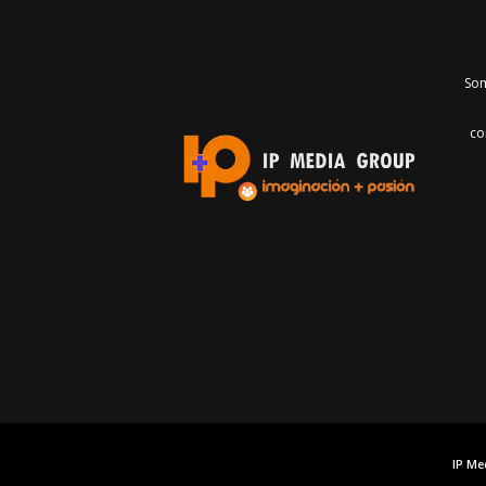
Som
co
IP Me