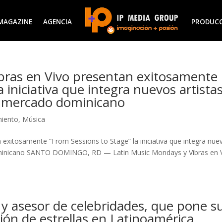
MAGAZINE
AGENCIA
PRODUC
bras en Vivo presentan exitosamente
 iniciativa que integra nuevos artista
l mercado dominicano
miento
,
Música
exitosamente “From Sessions to Stage” la iniciativa que integra nue
dominicano SANTO DOMINGO, RD — Latin Music Mondays y Vibras en 
 y asesor de celebridades, que pone s
ión de estrellas en Latinoamérica