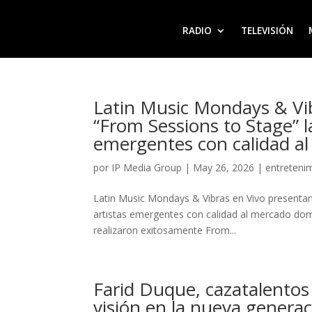
RADIO
TELEVISIÓN
Latin Music Mondays & Vi
“From Sessions to Stage” la
emergentes con calidad a
por
IP Media Group
|
May 26, 2026
|
entreteni
Latin Music Mondays & Vibras en Vivo presentan 
artistas emergentes con calidad al mercado 
realizaron exitosamente From...
Farid Duque, cazatalentos
visión en la nueva generac