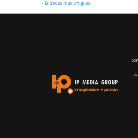
« Entradas más antiguas
Som
co