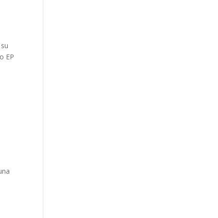
 su
do EP
 una