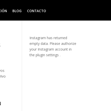
CIÓN
BLOG
CONTACTO
Instagram has returned
s
empty data. Please authorize
your Instagram account in
the
plugin settings
.
vos
Vivo
u