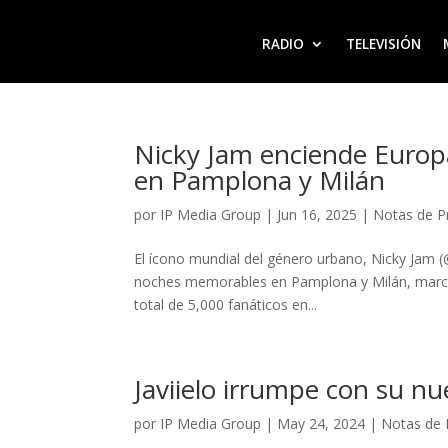
RADIO
TELEVISIÓN
Nicky Jam enciende Europa
en Pamplona y Milán
por
IP Media Group
|
Jun 16, 2025
|
Notas de P
El ícono mundial del género urbano, Nicky Jam 
noches memorables en Pamplona y Milán, marcand
total de 5,000 fanáticos en...
Javiielo irrumpe con su nu
por
IP Media Group
|
May 24, 2024
|
Notas de 