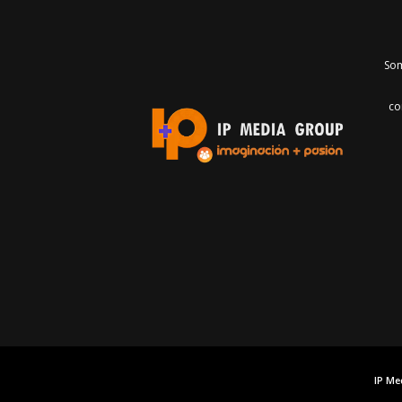
Som
co
IP Me