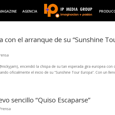
MAGAZINE
AGENCIA
PRODUC
 con el arranque de su “Sunshine To
rensa
(@nickyjam), encendió la chispa de su tan esperada gira europea con 
o oficialmente el inicio de su “Sunshine Tour Europa”. Con un llen
evo sencillo “Quiso Escaparse”
Prensa