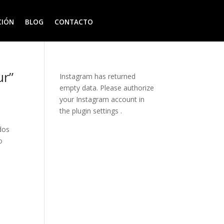
CIÓN
BLOG
CONTACTO
ur”
Instagram has returned
empty data. Please authorize
your Instagram account in
the
plugin settings
.
dos
o