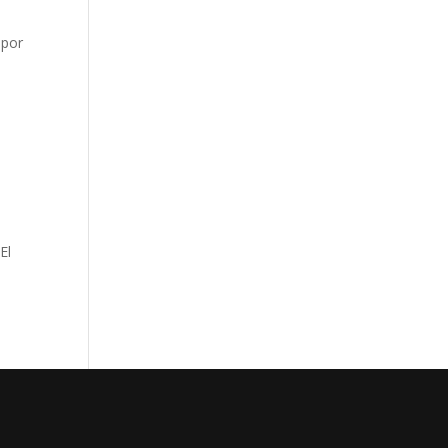
o
 por
El