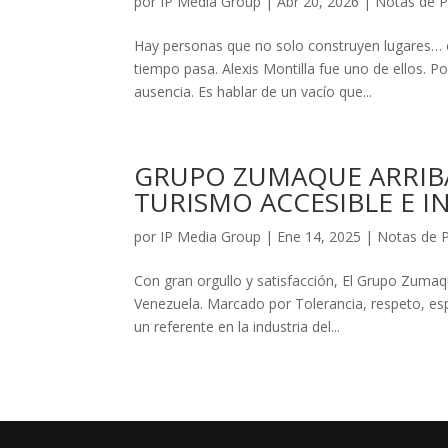
por
IP Media Group
|
Abr 20, 2026
|
Notas de 
Hay personas que no solo construyen lugares… 
tiempo pasa. Alexis Montilla fue uno de ellos. P
ausencia. Es hablar de un vacío que...
GRUPO ZUMAQUE ARRIBA
TURISMO ACCESIBLE E I
por
IP Media Group
|
Ene 14, 2025
|
Notas de 
Con gran orgullo y satisfacción, El Grupo Zumaq
Venezuela. Marcado por Tolerancia, respeto, es
un referente en la industria del...