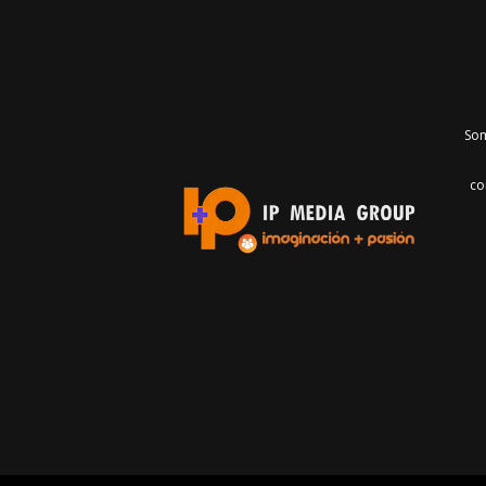
Som
co