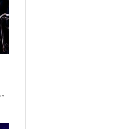
o
tro